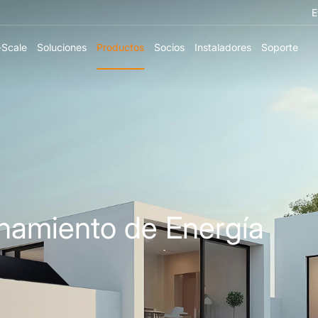
E
y-Scale
Soluciones
Productos
Socios
Instaladores
Soporte
namiento de Energía