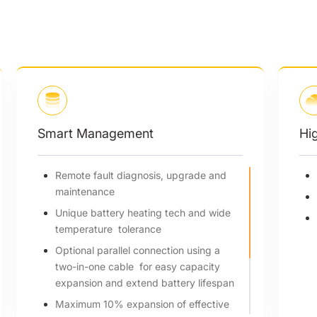
High Performance
10.2-66.5 kWh wide capacity range
Max. 70A charging / discharging current
Cycle life > 6000 times