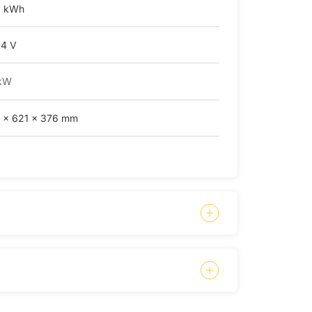
2 kWh
.4 V
 kW
 × 621 × 376 mm