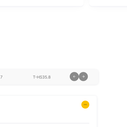
loss (optimizer version)
.7
T-HS35.8
T-HS40.9