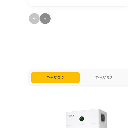
power over the entire life cycle to
increase cycle life (optimizer version)
3-hour rapid equalization (optimizer
version)
T-HS66.5
T-HS10.2
T-HS15.3