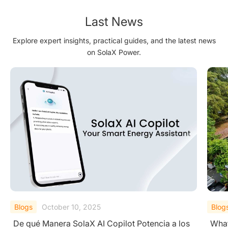
Last News
Explore expert insights, practical guides, and the latest news
on SolaX Power.
Blogs
September 19, 2025
Blog
What is a Residential Photovoltaic (PV) System?
A Co